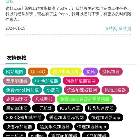
游客
这款app让我的工作效率提高了50%，让我能够更轻松地完成工作任务。
我以前经常加班，现在有了这个app，我可以提前下班，有更多的时间陪
伴家人。
2024-01-15
支持
[0]
反对
[0]
友情链接
网站地图
QuickQ
旋风加速度器
旋风
旋风加速
坚果加速器
tiktok加速器
狗急加速器官网
免费vqn外网加速
小蓝鸟
优途加速器官网
风驰加速器
旋风加速器
八戒看书
免费vps加速器外网苹果版
黑豹加速器
一元机场
IOS加速器
旋风加速度器
2023免费加速神器
香蕉加速器vp官网
快连加速器app
快连vp加速器
黑洞永久加速器
快连加速器app
一元机场
outline
雷霆vp加速器
飞鸟加速器