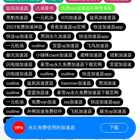
旋风加速器
八戒看书
免费vps加速器外网苹果版
黑豹加速器
一元机场
IOS加速器
旋风加速度器
2023免费加速神器
香蕉加速器vp官网
快连加速器app
快连vp加速器
黑洞永久加速器
快连加速器app
一元机场
outline
雷霆vp加速器
飞鸟加速器
极光加速器
小猫咪ciash加速器
蜜蜂加速器
猎豹加速器
闪电猫加速器
暴雪vp永久免费加速器下载官网
雷霆加器速
闪电猫加速器
outline
outline
快连加速器app
outline
旋风加速度器
hammer加速器
黑洞加速
outline
雷霆加器速
暴雪vp永久免费加速器下载官网
一元机场
免费vqn加速
ios加速器
快连加速器app
outline
外网加速免费软件
飞机加速器
极光vp加速器
快连加速器app
ios加速器
永久免费使用的加速器
下载
1.048371s
首页
安卓
苹果
排行
推荐