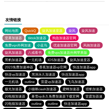
友情链接
网站地图
QuickQ
旋风加速度器
旋风
旋风加速
坚果加速器
tiktok加速器
狗急加速器官网
免费vqn外网加速
小蓝鸟
优途加速器官网
风驰加速器
旋风加速器
八戒看书
免费vps加速器外网苹果版
黑豹加速器
一元机场
IOS加速器
旋风加速度器
2023免费加速神器
香蕉加速器vp官网
快连加速器app
快连vp加速器
黑洞永久加速器
快连加速器app
一元机场
outline
雷霆vp加速器
飞鸟加速器
极光加速器
小猫咪ciash加速器
蜜蜂加速器
猎豹加速器
闪电猫加速器
暴雪vp永久免费加速器下载官网
雷霆加器速
闪电猫加速器
outline
outline
快连加速器app