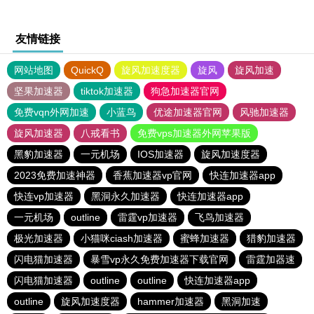
友情链接
网站地图
QuickQ
旋风加速度器
旋风
旋风加速
坚果加速器
tiktok加速器
狗急加速器官网
免费vqn外网加速
小蓝鸟
优途加速器官网
风驰加速器
旋风加速器
八戒看书
免费vps加速器外网苹果版
黑豹加速器
一元机场
IOS加速器
旋风加速度器
2023免费加速神器
香蕉加速器vp官网
快连加速器app
快连vp加速器
黑洞永久加速器
快连加速器app
一元机场
outline
雷霆vp加速器
飞鸟加速器
极光加速器
小猫咪ciash加速器
蜜蜂加速器
猎豹加速器
闪电猫加速器
暴雪vp永久免费加速器下载官网
雷霆加器速
闪电猫加速器
outline
outline
快连加速器app
outline
旋风加速度器
hammer加速器
黑洞加速