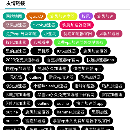
友情链接
网站地图
QuickQ
旋风加速度器
旋风
旋风加速
坚果加速器
tiktok加速器
狗急加速器官网
免费vqn外网加速
小蓝鸟
优途加速器官网
风驰加速器
旋风加速器
八戒看书
免费vps加速器外网苹果版
黑豹加速器
一元机场
IOS加速器
旋风加速度器
2023免费加速神器
香蕉加速器vp官网
快连加速器app
快连vp加速器
黑洞永久加速器
快连加速器app
一元机场
outline
雷霆vp加速器
飞鸟加速器
极光加速器
小猫咪ciash加速器
蜜蜂加速器
猎豹加速器
闪电猫加速器
暴雪vp永久免费加速器下载官网
雷霆加器速
闪电猫加速器
outline
outline
快连加速器app
outline
旋风加速度器
hammer加速器
黑洞加速
outline
雷霆加器速
暴雪vp永久免费加速器下载官网
一元机场
免费vqn加速
ios加速器
快连加速器app