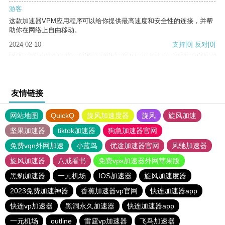
游客
这款加速器VPM应用程序可以给你提供最高速度和安全性的连接，并帮
助你在网络上自由移动。
2024-02-10
支持
[0]
反对
[0]
友情链接
网站地图
QuickQ
旋风加速度器
旋风
旋风加速
坚果加速器
tiktok加速器
狗急加速器官网
免费vqn外网加速
小蓝鸟
优途加速器官网
风驰加速器
旋风加速器
八戒看书
免费vps加速器外网苹果版
黑豹加速器
一元机场
IOS加速器
旋风加速度器
2023免费加速神器
香蕉加速器vp官网
快连加速器app
快连vp加速器
黑洞永久加速器
快连加速器app
一元机场
outline
雷霆vp加速器
飞鸟加速器