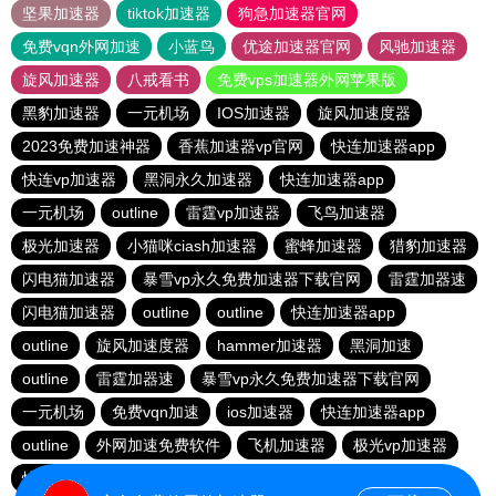
坚果加速器
tiktok加速器
狗急加速器官网
免费vqn外网加速
小蓝鸟
优途加速器官网
风驰加速器
旋风加速器
八戒看书
免费vps加速器外网苹果版
黑豹加速器
一元机场
IOS加速器
旋风加速度器
2023免费加速神器
香蕉加速器vp官网
快连加速器app
快连vp加速器
黑洞永久加速器
快连加速器app
一元机场
outline
雷霆vp加速器
飞鸟加速器
极光加速器
小猫咪ciash加速器
蜜蜂加速器
猎豹加速器
闪电猫加速器
暴雪vp永久免费加速器下载官网
雷霆加器速
闪电猫加速器
outline
outline
快连加速器app
outline
旋风加速度器
hammer加速器
黑洞加速
outline
雷霆加器速
暴雪vp永久免费加速器下载官网
一元机场
免费vqn加速
ios加速器
快连加速器app
outline
外网加速免费软件
飞机加速器
极光vp加速器
快连加速器app
ios加速器