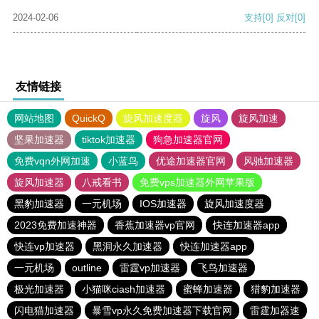
2024-02-06
支持
[0]
反对
[0]
友情链接
网站地图
QuickQ
旋风加速度器
旋风
旋风加速
坚果加速器
tiktok加速器
狗急加速器官网
免费vqn外网加速
小蓝鸟
优途加速器官网
风驰加速器
旋风加速器
八戒看书
免费vps加速器外网苹果版
黑豹加速器
一元机场
IOS加速器
旋风加速度器
2023免费加速神器
香蕉加速器vp官网
快连加速器app
快连vp加速器
黑洞永久加速器
快连加速器app
一元机场
outline
雷霆vp加速器
飞鸟加速器
极光加速器
小猫咪ciash加速器
蜜蜂加速器
猎豹加速器
闪电猫加速器
暴雪vp永久免费加速器下载官网
雷霆加器速