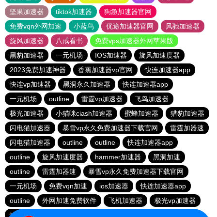
坚果加速器
tiktok加速器
狗急加速器官网
免费vqn外网加速
小蓝鸟
优途加速器官网
风驰加速器
旋风加速器
八戒看书
免费vps加速器外网苹果版
黑豹加速器
一元机场
IOS加速器
旋风加速度器
2023免费加速神器
香蕉加速器vp官网
快连加速器app
快连vp加速器
黑洞永久加速器
快连加速器app
一元机场
outline
雷霆vp加速器
飞鸟加速器
极光加速器
小猫咪ciash加速器
蜜蜂加速器
猎豹加速器
闪电猫加速器
暴雪vp永久免费加速器下载官网
雷霆加器速
闪电猫加速器
outline
outline
快连加速器app
outline
旋风加速度器
hammer加速器
黑洞加速
outline
雷霆加器速
暴雪vp永久免费加速器下载官网
一元机场
免费vqn加速
ios加速器
快连加速器app
outline
外网加速免费软件
飞机加速器
极光vp加速器
快连加速器app
ios加速器