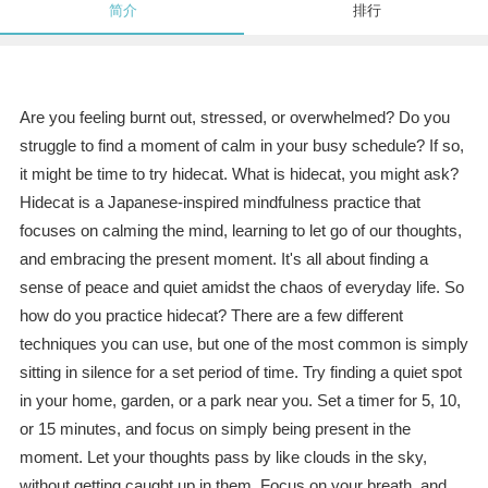
简介
排行
Are you feeling burnt out, stressed, or overwhelmed? Do you
struggle to find a moment of calm in your busy schedule? If so,
it might be time to try hidecat. What is hidecat, you might ask?
Hidecat is a Japanese-inspired mindfulness practice that
focuses on calming the mind, learning to let go of our thoughts,
and embracing the present moment. It's all about finding a
sense of peace and quiet amidst the chaos of everyday life. So
how do you practice hidecat? There are a few different
techniques you can use, but one of the most common is simply
sitting in silence for a set period of time. Try finding a quiet spot
in your home, garden, or a park near you. Set a timer for 5, 10,
or 15 minutes, and focus on simply being present in the
moment. Let your thoughts pass by like clouds in the sky,
without getting caught up in them. Focus on your breath, and