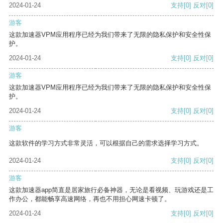
2024-01-24
支持
[0]
反对
[0]
游客
这款加速器VPM应用程序已经为我们带来了无限的隐私保护和安全性保
护。
2024-01-24
支持
[0]
反对
[0]
游客
这款加速器VPM应用程序已经为我们带来了无限的隐私保护和安全性保
护。
2024-01-24
支持
[0]
反对
[0]
游客
这款软件的学习方式非常灵活，可以根据自己的需求选择学习方式。
2024-01-24
支持
[0]
反对
[0]
游客
这款加速器app简直是居家旅行必备神器，无论是看视频、玩游戏还是工
作办公，都能畅享高速网络，再也不用担心网速卡顿了。
2024-01-24
支持
[0]
反对
[0]