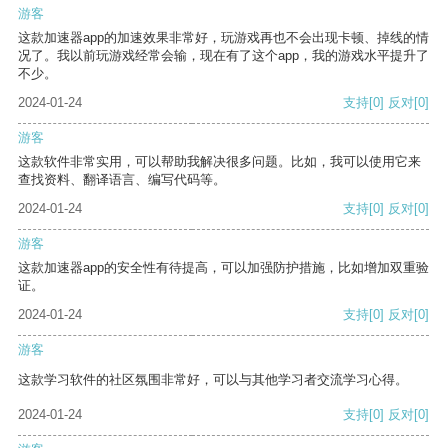
游客
这款加速器app的加速效果非常好，玩游戏再也不会出现卡顿、掉线的情
况了。我以前玩游戏经常会输，现在有了这个app，我的游戏水平提升了
不少。
2024-01-24
支持
[0]
反对
[0]
游客
这款软件非常实用，可以帮助我解决很多问题。比如，我可以使用它来
查找资料、翻译语言、编写代码等。
2024-01-24
支持
[0]
反对
[0]
游客
这款加速器app的安全性有待提高，可以加强防护措施，比如增加双重验
证。
2024-01-24
支持
[0]
反对
[0]
游客
这款学习软件的社区氛围非常好，可以与其他学习者交流学习心得。
2024-01-24
支持
[0]
反对
[0]