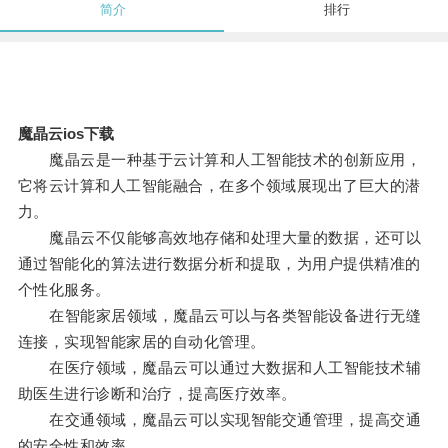
简介
排行
魔晶云ios下载
魔晶云是一种基于云计算和人工智能技术的创新应用，
它将云计算和人工智能融合，在多个领域展现出了巨大的潜
力。
魔晶云不仅能够高效地存储和处理大量的数据，还可以
通过智能化的算法进行数据分析和提取，为用户提供精准的
个性化服务。
在智能家居领域，魔晶云可以与各类智能设备进行无缝
连接，实现智能家居的自动化管理。
在医疗领域，魔晶云可以通过大数据和人工智能技术辅
助医生进行诊断和治疗，提高医疗效率。
在交通领域，魔晶云可以实现智能交通管理，提高交通
的安全性和效率。