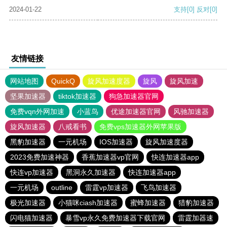
2024-01-22
支持
[0]
反对
[0]
友情链接
网站地图
QuickQ
旋风加速度器
旋风
旋风加速
坚果加速器
tiktok加速器
狗急加速器官网
免费vqn外网加速
小蓝鸟
优途加速器官网
风驰加速器
旋风加速器
八戒看书
免费vps加速器外网苹果版
黑豹加速器
一元机场
IOS加速器
旋风加速度器
2023免费加速神器
香蕉加速器vp官网
快连加速器app
快连vp加速器
黑洞永久加速器
快连加速器app
一元机场
outline
雷霆vp加速器
飞鸟加速器
极光加速器
小猫咪ciash加速器
蜜蜂加速器
猎豹加速器
闪电猫加速器
暴雪vp永久免费加速器下载官网
雷霆加器速