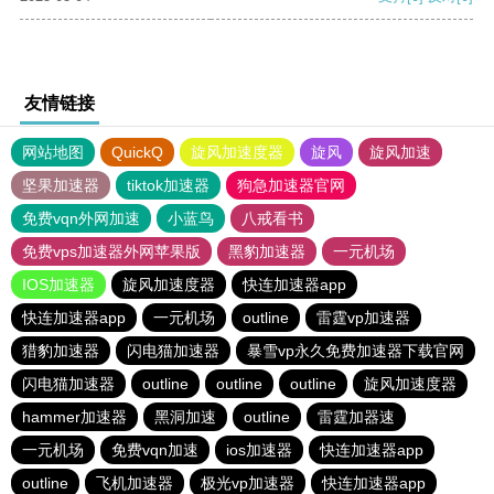
友情链接
网站地图
QuickQ
旋风加速度器
旋风
旋风加速
坚果加速器
tiktok加速器
狗急加速器官网
免费vqn外网加速
小蓝鸟
八戒看书
免费vps加速器外网苹果版
黑豹加速器
一元机场
IOS加速器
旋风加速度器
快连加速器app
快连加速器app
一元机场
outline
雷霆vp加速器
猎豹加速器
闪电猫加速器
暴雪vp永久免费加速器下载官网
闪电猫加速器
outline
outline
outline
旋风加速度器
hammer加速器
黑洞加速
outline
雷霆加器速
一元机场
免费vqn加速
ios加速器
快连加速器app
outline
飞机加速器
极光vp加速器
快连加速器app