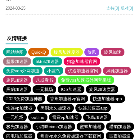
2024-03-25
支持
[0]
反对
[0]
友情链接
网站地图
QuickQ
旋风加速度器
旋风
旋风加速
坚果加速器
tiktok加速器
狗急加速器官网
免费vqn外网加速
小蓝鸟
优途加速器官网
风驰加速器
旋风加速器
八戒看书
免费vps加速器外网苹果版
黑豹加速器
一元机场
IOS加速器
旋风加速度器
2023免费加速神器
香蕉加速器vp官网
快连加速器app
快连vp加速器
黑洞永久加速器
快连加速器app
一元机场
outline
雷霆vp加速器
飞鸟加速器
极光加速器
小猫咪ciash加速器
蜜蜂加速器
猎豹加速器
闪电猫加速器
暴雪vp永久免费加速器下载官网
雷霆加器速